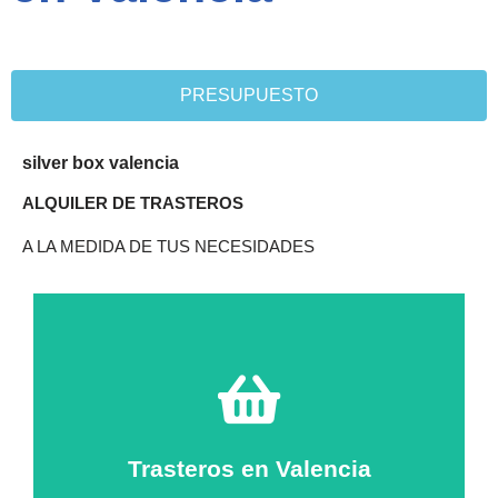
PRESUPUESTO
silver box valencia
ALQUILER DE TRASTEROS
A LA MEDIDA DE TUS NECESIDADES
ahorras dinero en el alquiler de tu trastero
Contrata el espacio que necesitas, y cada mes
Trasteros en Valencia
Elige tu trastero a tu medida