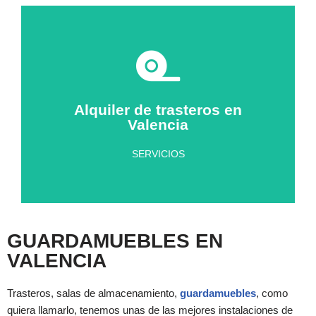
trastero
plataformas para almacenar sus objetos en su
Tiene a su disposición carretillas, carros y
Alquiler de trasteros en
Valencia
Trae tus cosas con nosotros
SERVICIOS
GUARDAMUEBLES EN
VALENCIA
Trasteros, salas de almacenamiento,
guardamuebles
, como
quiera llamarlo, tenemos unas de las mejores instalaciones de