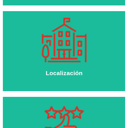
Localización
Todos nuestros trasteros de alquiler están en Paiporta.
En zona accesible para que dejar tus cosas sea sencillo
y rápido.
Localización
Clientes satisfechos