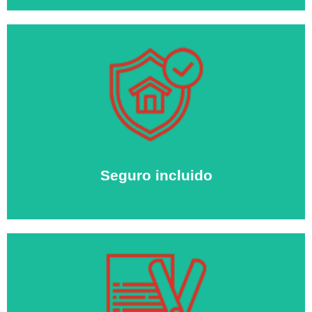
Seguro incluido
Disponemos para cada cliente de un seguro de robo o
daños incluido en el precio de alquiler con cobertura
garantizada de hasta 1000€.
Seguro incluido
Sin permanencia